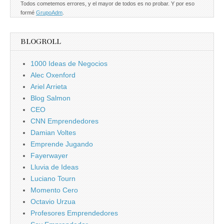
Todos cometemos errores, y el mayor de todos es no probar. Y por eso
formé
GrupoAdm
.
BLOGROLL
1000 Ideas de Negocios
Alec Oxenford
Ariel Arrieta
Blog Salmon
CEO
CNN Emprendedores
Damian Voltes
Emprende Jugando
Fayerwayer
Lluvia de Ideas
Luciano Tourn
Momento Cero
Octavio Urzua
Profesores Emprendedores