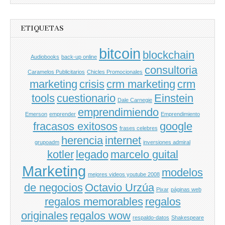
ETIQUETAS
bitcoin
blockchain
Audiobooks
back-up online
consultoria
Caramelos Publicitarios
Chicles Promocionales
marketing
crisis
crm marketing
crm
tools
cuestionario
Einstein
Dale Carnegie
emprendimiendo
Emerson
emprender
Emprendimiento
fracasos exitosos
google
frases celebres
herencia
internet
grupoadm
inversiones admiral
kotler
legado
marcelo guital
Marketing
modelos
mejores videos youtube 2008
de negocios
Octavio Urzúa
Pixar
páginas web
regalos memorables
regalos
originales
regalos wow
respaldo-datos
Shakespeare