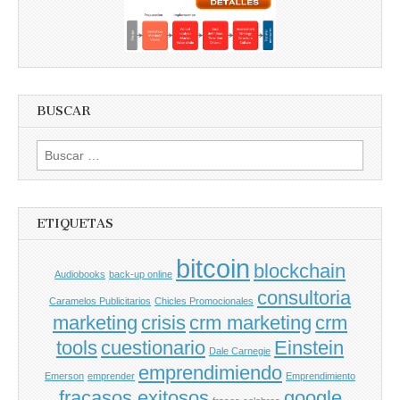
BUSCAR
Buscar
por:
ETIQUETAS
bitcoin
blockchain
Audiobooks
back-up online
consultoria
Caramelos Publicitarios
Chicles Promocionales
marketing
crisis
crm marketing
crm
tools
cuestionario
Einstein
Dale Carnegie
emprendimiendo
Emerson
emprender
Emprendimiento
fracasos exitosos
google