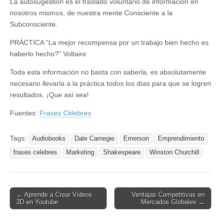
La autosugestión es el traslado voluntario de información en
nosotros mismos, de nuestra mente Consciente a la
Subconsciente.
PRÁCTICA “La mejor recompensa por un trabajo bien hecho es
haberlo hecho?” Voltaire
Toda esta información no basta con saberla, es absolutamente
necesario llevarla a la práctica todos los días para que se logren
resultados. ¡Que así sea!
Fuentes:
Frases Célebres
Tags:
Audiobooks
Dale Carnegie
Emerson
Emprendimiento
frases celebres
Marketing
Shakespeare
Winston Churchill
Post
← Aprende a Crear Videos
Ventajas Competitivas en
3D en Youtube
Mercados Globales →
navigation