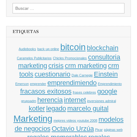
Buscar
por:
ETIQUETAS
bitcoin
blockchain
Audiobooks
back-up online
consultoria
Caramelos Publicitarios
Chicles Promocionales
marketing
crisis
crm marketing
crm
tools
cuestionario
Einstein
Dale Carnegie
emprendimiendo
Emerson
emprender
Emprendimiento
fracasos exitosos
google
frases celebres
herencia
internet
grupoadm
inversiones admiral
kotler
legado
marcelo guital
Marketing
modelos
mejores videos youtube 2008
de negocios
Octavio Urzúa
Pixar
páginas web