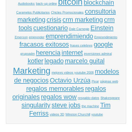
bitcoin
blockchain
Audiobooks
back-up online
consultoria
Caramelos Publicitarios
Chicles Promocionales
marketing
crisis
crm marketing
crm
tools
cuestionario
Einstein
Dale Carnegie
emprendimiendo
Emerson
emprender
Emprendimiento
fracasos exitosos
google
frases celebres
herencia
internet
grupoadm
inversiones admiral
kotler
legado
marcelo guital
Marketing
modelos
mejores videos youtube 2008
de negocios
Octavio Urzúa
Pixar
páginas web
regalos memorables
regalos
originales
regalos wow
respaldo-datos
Shakespeare
singularity
steve jobs
Tim
the machine
Ferriss
videos 3D
Winston Churchill
youtube