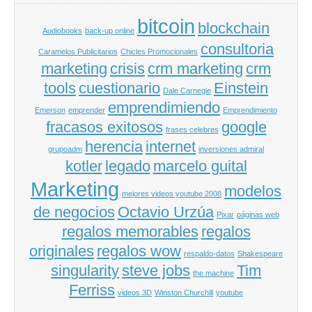
bitcoin
blockchain
Audiobooks
back-up online
consultoria
Caramelos Publicitarios
Chicles Promocionales
marketing
crisis
crm marketing
crm
tools
cuestionario
Einstein
Dale Carnegie
emprendimiendo
Emerson
emprender
Emprendimiento
fracasos exitosos
google
frases celebres
herencia
internet
grupoadm
inversiones admiral
kotler
legado
marcelo guital
Marketing
modelos
mejores videos youtube 2008
de negocios
Octavio Urzúa
Pixar
páginas web
regalos memorables
regalos
originales
regalos wow
respaldo-datos
Shakespeare
singularity
steve jobs
Tim
the machine
Ferriss
videos 3D
Winston Churchill
youtube