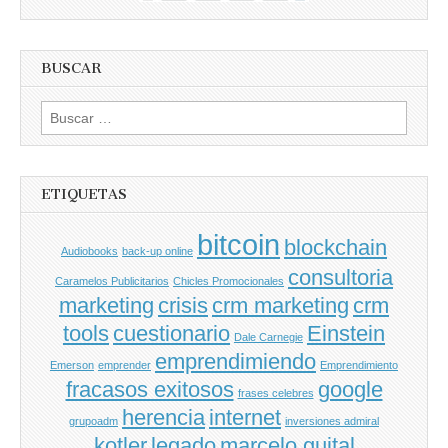
BUSCAR
Buscar
por:
ETIQUETAS
bitcoin
blockchain
Audiobooks
back-up online
consultoria
Caramelos Publicitarios
Chicles Promocionales
marketing
crisis
crm marketing
crm
tools
cuestionario
Einstein
Dale Carnegie
emprendimiendo
Emerson
emprender
Emprendimiento
fracasos exitosos
google
frases celebres
herencia
internet
grupoadm
inversiones admiral
kotler
legado
marcelo guital