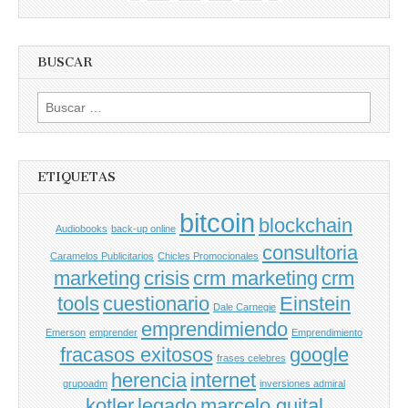
BUSCAR
Buscar
por:
ETIQUETAS
bitcoin
blockchain
Audiobooks
back-up online
consultoria
Caramelos Publicitarios
Chicles Promocionales
marketing
crisis
crm marketing
crm
tools
cuestionario
Einstein
Dale Carnegie
emprendimiendo
Emerson
emprender
Emprendimiento
fracasos exitosos
google
frases celebres
herencia
internet
grupoadm
inversiones admiral
kotler
legado
marcelo guital