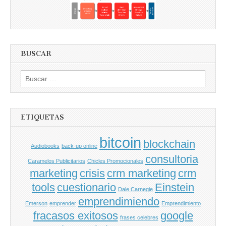
BUSCAR
Buscar
por:
ETIQUETAS
bitcoin
blockchain
Audiobooks
back-up online
consultoria
Caramelos Publicitarios
Chicles Promocionales
marketing
crisis
crm marketing
crm
tools
cuestionario
Einstein
Dale Carnegie
emprendimiendo
Emerson
emprender
Emprendimiento
fracasos exitosos
google
frases celebres