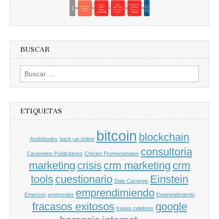
BUSCAR
Buscar
por:
ETIQUETAS
bitcoin
blockchain
Audiobooks
back-up online
consultoria
Caramelos Publicitarios
Chicles Promocionales
marketing
crisis
crm marketing
crm
tools
cuestionario
Einstein
Dale Carnegie
emprendimiendo
Emerson
emprender
Emprendimiento
fracasos exitosos
google
frases celebres