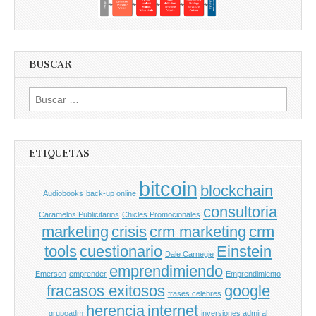
BUSCAR
Buscar
por:
ETIQUETAS
bitcoin
blockchain
Audiobooks
back-up online
consultoria
Caramelos Publicitarios
Chicles Promocionales
marketing
crisis
crm marketing
crm
tools
cuestionario
Einstein
Dale Carnegie
emprendimiendo
Emerson
emprender
Emprendimiento
fracasos exitosos
google
frases celebres
herencia
internet
grupoadm
inversiones admiral