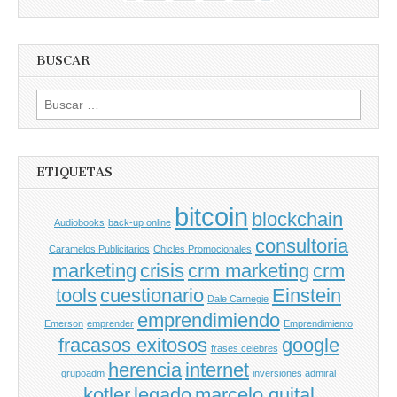
BUSCAR
Buscar
por:
ETIQUETAS
bitcoin
blockchain
Audiobooks
back-up online
consultoria
Caramelos Publicitarios
Chicles Promocionales
marketing
crisis
crm marketing
crm
tools
cuestionario
Einstein
Dale Carnegie
emprendimiendo
Emerson
emprender
Emprendimiento
fracasos exitosos
google
frases celebres
herencia
internet
grupoadm
inversiones admiral
kotler
legado
marcelo guital