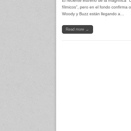
El reciente estreno de la magnífica “
fílmicos”, pero en el fondo confirma 
Woody y Buzz están llegando a…
Read more →