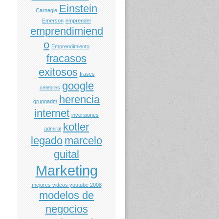
Einstein
Carnegie
Emerson
emprender
emprendimiend
o
Emprendimiento
fracasos
exitosos
frases
google
celebres
herencia
grupoadm
internet
inversiones
kotler
admiral
legado
marcelo
guital
Marketing
mejores videos youtube 2008
modelos de
negocios