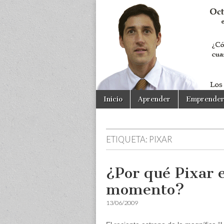
Skip
Main
Inicio
Aprender
Emprende
to
menu
content
ETIQUETA:
PIXAR
¿Por qué Pixar e
momento?
13/06/2009