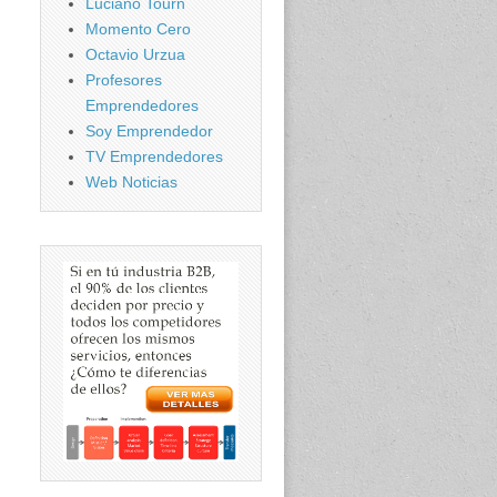
Luciano Tourn
Momento Cero
Octavio Urzua
Profesores
Emprendedores
Soy Emprendedor
TV Emprendedores
Web Noticias