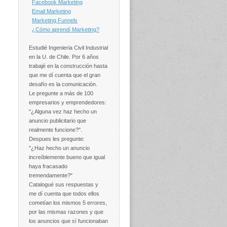
Facebook Marketing
Email Marketing
Marketing Funnels
¿Cómo aprendí Marketing?
Estudié Ingenieria Civil Industrial
en la U. de Chile. Por 6 años
trabajé en la construcción hasta
que me dí cuenta que el gran
desafío es la comunicación.
Le pregunte a más de 100
empresarios y emprendedores:
"¿Alguna vez haz hecho un
anuncio publicitario que
realmente funcione?".
Despues les pregunte:
"¿Haz hecho un anuncio
increíblemente bueno que igual
haya fracasado
tremendamente?"
Catalogué sus respuestas y
me dí cuenta que todos ellos
cometían los mismos 5 errores,
por las mismas razones y que
los anuncios que sí funcionaban