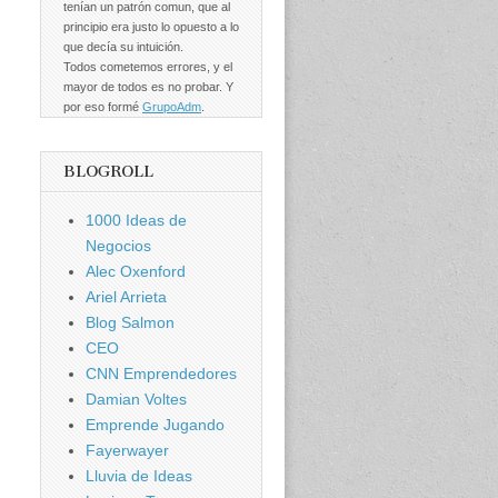
tenían un patrón comun, que al
principio era justo lo opuesto a lo
que decía su intuición.
Todos cometemos errores, y el
mayor de todos es no probar. Y
por eso formé
GrupoAdm
.
BLOGROLL
1000 Ideas de
Negocios
Alec Oxenford
Ariel Arrieta
Blog Salmon
CEO
CNN Emprendedores
Damian Voltes
Emprende Jugando
Fayerwayer
Lluvia de Ideas