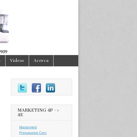
a
Videos
Acerca
MARKETING 4P ->
4E
Mastermind
Presupuesto Cero