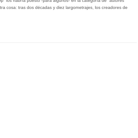
Up” los habría puesto -para algunos- en la categoría de “autores
otra cosa: tras dos décadas y diez largometrajes, los creadores de