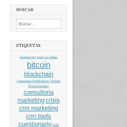
BUSCAR
Buscar
por:
ETIQUETAS
Audiobooks
back-up online
bitcoin
blockchain
Caramelos Publicitarios
Chicles
Promocionales
consultoria
marketing
crisis
crm marketing
crm tools
cuestionario
Dale