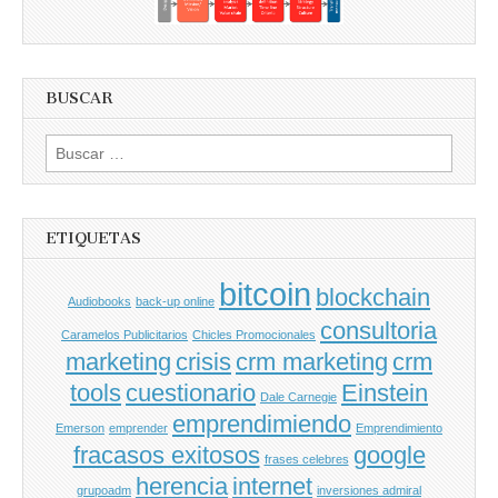
BUSCAR
Buscar
por:
ETIQUETAS
bitcoin
blockchain
Audiobooks
back-up online
consultoria
Caramelos Publicitarios
Chicles Promocionales
marketing
crisis
crm marketing
crm
tools
cuestionario
Einstein
Dale Carnegie
emprendimiendo
Emerson
emprender
Emprendimiento
fracasos exitosos
google
frases celebres
herencia
internet
grupoadm
inversiones admiral