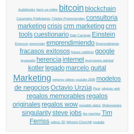
bitcoin
blockchain
Audiobooks
back-up online
consultoria
Caramelos Publicitarios
Chicles Promocionales
marketing
crisis
crm marketing
crm
tools
cuestionario
Einstein
Dale Carnegie
emprendimiendo
Emerson
emprender
Emprendimiento
fracasos exitosos
google
frases celebres
herencia
internet
grupoadm
inversiones admiral
kotler
legado
marcelo guital
Marketing
modelos
mejores videos youtube 2008
de negocios
Octavio Urzúa
Pixar
páginas web
regalos memorables
regalos
originales
regalos wow
respaldo-datos
Shakespeare
singularity
steve jobs
Tim
the machine
Ferriss
videos 3D
Winston Churchill
youtube