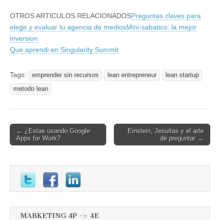
OTROS ARTICULOS RELACIONADOS
Preguntas claves para
elegir y evaluar tu agencia de medios
Mini-sabatico: la mejor
inversion
Que aprendi en Singularity Summit
Tags:
emprender sin recursos
lean entrepreneur
lean startup
metodo lean
Post
← ¿Estas usando Google
Einstein, Jesuitas y el arte
Apps for Work?
de preguntar →
navigation
MARKETING 4P -> 4E