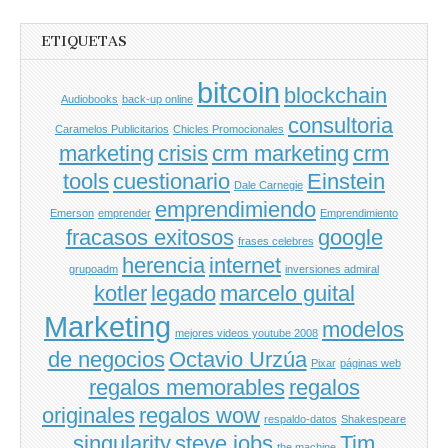
ETIQUETAS
bitcoin
blockchain
Audiobooks
back-up online
consultoria
Caramelos Publicitarios
Chicles Promocionales
marketing
crisis
crm marketing
crm
tools
cuestionario
Einstein
Dale Carnegie
emprendimiendo
Emerson
emprender
Emprendimiento
fracasos exitosos
google
frases celebres
herencia
internet
grupoadm
inversiones admiral
kotler
legado
marcelo guital
Marketing
modelos
mejores videos youtube 2008
de negocios
Octavio Urzúa
Pixar
páginas web
regalos memorables
regalos
originales
regalos wow
respaldo-datos
Shakespeare
singularity
steve jobs
Tim
the machine