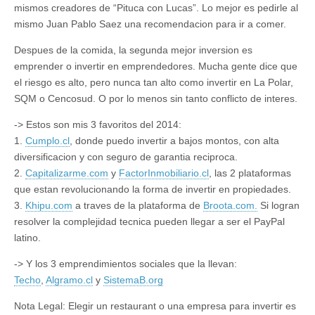
mismos creadores de “Pituca con Lucas”. Lo mejor es pedirle al
mismo Juan Pablo Saez una recomendacion para ir a comer.
Despues de la comida, la segunda mejor inversion es
emprender o invertir en emprendedores. Mucha gente dice que
el riesgo es alto, pero nunca tan alto como invertir en La Polar,
SQM o Cencosud. O por lo menos sin tanto conflicto de interes.
-> Estos son mis 3 favoritos del 2014:
1.
Cumplo.cl
, donde puedo invertir a bajos montos, con alta
diversificacion y con seguro de garantia reciproca.
2.
Capitalizarme.com
y
FactorInmobiliario.cl
, las 2 plataformas
que estan revolucionando la forma de invertir en propiedades.
3.
Khipu.com
a traves de la plataforma de
Broota.com.
Si logran
resolver la complejidad tecnica pueden llegar a ser el PayPal
latino.
-> Y los 3 emprendimientos sociales que la llevan:
Techo
,
Algramo.cl
y
SistemaB.org
Nota Legal: Elegir un restaurant o una empresa para invertir es