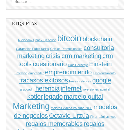
por:
ETIQUETAS
bitcoin
blockchain
Audiobooks
back-up online
consultoria
Caramelos Publicitarios
Chicles Promocionales
marketing
crisis
crm marketing
crm
tools
cuestionario
Einstein
Dale Carnegie
emprendimiendo
Emerson
emprender
Emprendimiento
fracasos exitosos
google
frases celebres
herencia
internet
grupoadm
inversiones admiral
kotler
legado
marcelo guital
Marketing
modelos
mejores videos youtube 2008
de negocios
Octavio Urzúa
Pixar
páginas web
regalos memorables
regalos