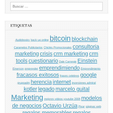
Buscar
por:
ETIQUETAS
bitcoin
blockchain
Audiobooks
back-up online
consultoria
Caramelos Publicitarios
Chicles Promocionales
marketing
crisis
crm marketing
crm
tools
cuestionario
Einstein
Dale Carnegie
emprendimiendo
Emerson
emprender
Emprendimiento
fracasos exitosos
google
frases celebres
herencia
internet
grupoadm
inversiones admiral
kotler
legado
marcelo guital
Marketing
modelos
mejores videos youtube 2008
de negocios
Octavio Urzúa
Pixar
páginas web
regalos memorables
regalos