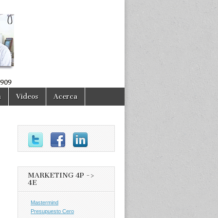
a
Videos
Acerca
MARKETING 4P ->
4E
Mastermind
Presupuesto Cero