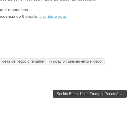
que respuestas.
secuencia de 8 emails,
inscribete aqui
.
ideas de negocio rentable
innovacion turismo emprendedor
Sueldo Etico, Uber, Trump y Panamá →