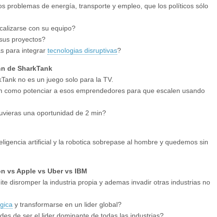
 problemas de energía, transporte y empleo, que los políticos sólo
calizarse con su equipo?
 sus proyectos?
s para integrar
tecnologias disruptivas
?
hn de SharkTank
Tank no es un juego solo para la TV.
ven como potenciar a esos emprendedores para que escalen usando
uvieras una oportunidad de 2 min?
eligencia artificial y la robotica sobrepase al hombre y quedemos sin
on vs Apple vs Uber vs IBM
 disromper la industria propia y ademas invadir otras industrias no
gica
y transformarse en un lider global?
s de ser el lider dominante de todas las industrias?