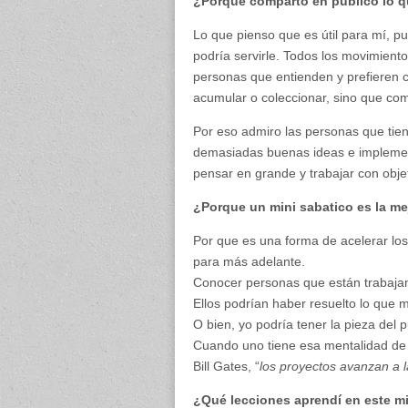
¿Porque comparto en público lo 
Lo que pienso que es útil para mí, 
podría servirle. Todos los movimiento
personas que entienden y prefieren c
acumular o coleccionar, sino que com
Por eso admiro las personas que ti
demasiadas buenas ideas e implement
pensar en grande y trabajar con obj
¿Porque un mini sabatico es la me
Por que es una forma de acelerar l
para más adelante.
Conocer personas que están trabajan
Ellos podrían haber resuelto lo que 
O bien, yo podría tener la pieza del 
Cuando uno tiene esa mentalidad d
Bill Gates, “
los proyectos avanzan a l
¿Qué lecciones aprendí en este m