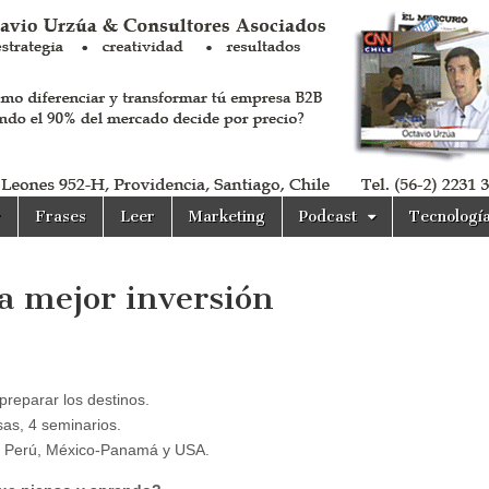
r
Frases
Leer
Marketing
Podcast
Tecnologí
la mejor inversión
reparar los destinos.
as, 4 seminarios.
s: Perú, México-Panamá y USA.