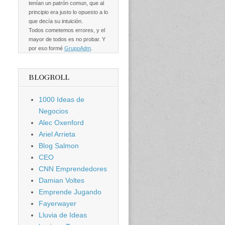
tenían un patrón comun, que al
principio era justo lo opuesto a lo
que decía su intuición.
Todos cometemos errores, y el
mayor de todos es no probar. Y
por eso formé
GrupoAdm
.
BLOGROLL
1000 Ideas de
Negocios
Alec Oxenford
Ariel Arrieta
Blog Salmon
CEO
CNN Emprendedores
Damian Voltes
Emprende Jugando
Fayerwayer
Lluvia de Ideas