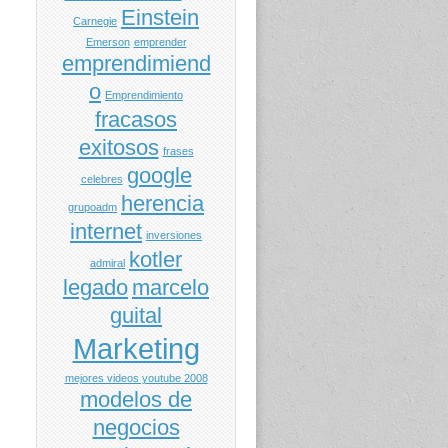
Einstein
Carnegie
Emerson
emprender
emprendimiend
o
Emprendimiento
fracasos
exitosos
frases
google
celebres
herencia
grupoadm
internet
inversiones
kotler
admiral
legado
marcelo
guital
Marketing
mejores videos youtube 2008
modelos de
negocios