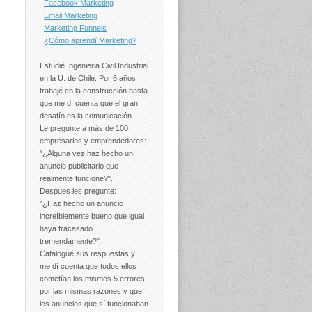
Facebook Marketing
Email Marketing
Marketing Funnels
¿Cómo aprendí Marketing?
Estudié Ingenieria Civil Industrial
en la U. de Chile. Por 6 años
trabajé en la construcción hasta
que me dí cuenta que el gran
desafío es la comunicación.
Le pregunte a más de 100
empresarios y emprendedores:
"¿Alguna vez haz hecho un
anuncio publicitario que
realmente funcione?".
Despues les pregunte:
"¿Haz hecho un anuncio
increíblemente bueno que igual
haya fracasado
tremendamente?"
Catalogué sus respuestas y
me dí cuenta que todos ellos
cometían los mismos 5 errores,
por las mismas razones y que
los anuncios que sí funcionaban