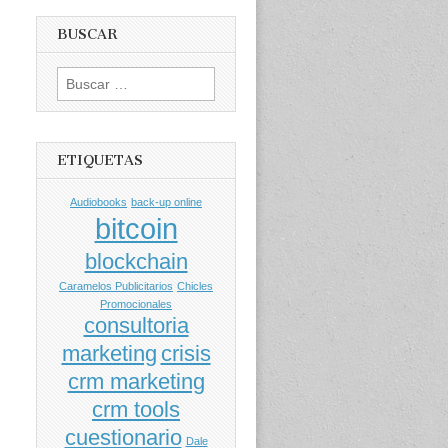
BUSCAR
Buscar
por:
ETIQUETAS
Audiobooks
back-up online
bitcoin
blockchain
Caramelos Publicitarios
Chicles
Promocionales
consultoria
marketing
crisis
crm marketing
crm tools
cuestionario
Dale