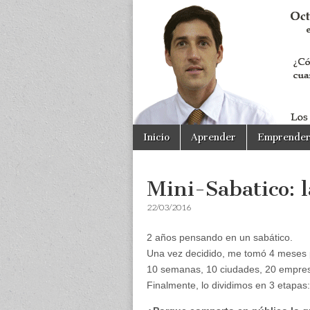
Skip
Main
Inicio
Aprender
Emprende
to
menu
content
Mini-Sabatico: 
22/03/2016
2 años pensando en un sabático.
Una vez decidido, me tomó 4 meses p
10 semanas, 10 ciudades, 20 empres
Finalmente, lo dividimos en 3 etapa