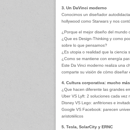
3. Un DaVinci moderno
Conocimos un diseñador autodidacta d
hollywood como Starwars y nos cont
¿Porque el mejor diseño del mundo o
¿Que es Design-Thinking y como pod
sobre lo que pensamos?
¿Es utopia o realidad que la ciencia
¿Como se mantiene con energía para 
Este Da Vinci moderno realiza una c
comparte su visión de cómo diseñar el 
4. Cultura corporativa: mucho má
¿Que hacen diferente las grandes em
Uber VS Lyft: 2 soluciones cada vez 
Disney VS Lego: anfitriones e invita
Google VS Facebook: parecen univers
aristotélicos
5. Tesla, SolarCity y ERNC