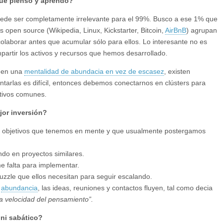
que pienso y aprendo?
puede ser completamente irrelevante para el 99%. Busco a ese 1% que
s open source (Wikipedia, Linux, Kickstarter, Bitcoin,
AirBnB
) agrupan
olaborar antes que acumular sólo para ellos. Lo interesante no es
partir los activos y recursos que hemos desarrollado.
enen una
mentalidad de abundacia en vez de escasez
, existen
arlas es difícil, entonces debemos conectarnos en clústers para
etivos comunes.
jor inversión?
os objetivos que tenemos en mente y que usualmente postergamos
do en proyectos similares.
me falta para implementar.
puzzle que ellos necesitan para seguir escalando.
e
abundancia
, las ideas, reuniones y contactos fluyen, tal como decia
a velocidad del pensamiento”.
ini sabático?