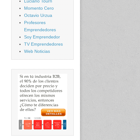
Luciano Tourn
Momento Cero
Octavio Urzua
Profesores
Emprendedores
Soy Emprendedor
TV Emprendedores
Web Noticias