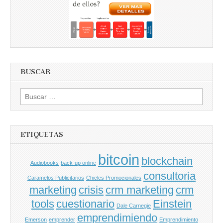
BUSCAR
Buscar
por:
ETIQUETAS
bitcoin
blockchain
Audiobooks
back-up online
consultoria
Caramelos Publicitarios
Chicles Promocionales
marketing
crisis
crm marketing
crm
tools
cuestionario
Einstein
Dale Carnegie
emprendimiendo
Emerson
emprender
Emprendimiento