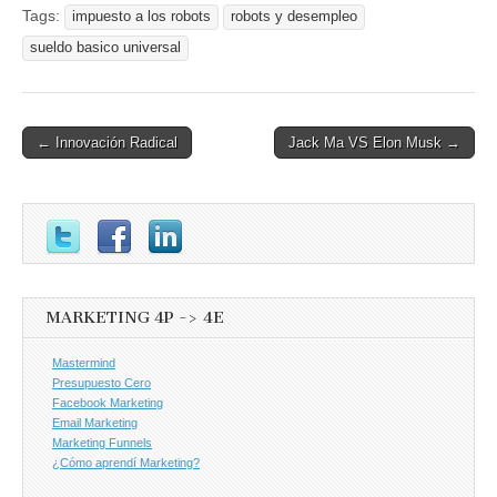
Tags:
impuesto a los robots
robots y desempleo
sueldo basico universal
Post
← Innovación Radical
Jack Ma VS Elon Musk →
navigation
MARKETING 4P -> 4E
Mastermind
Presupuesto Cero
Facebook Marketing
Email Marketing
Marketing Funnels
¿Cómo aprendí Marketing?